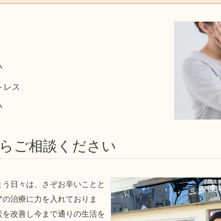
う
い
トレス
い
らご相談ください
まう日々は、さぞお辛いことと
アの治療に力を入れておりま
状を改善し今まで通りの生活を