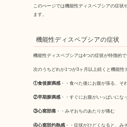
このぺージでは機能性ディスペプシアの症状
ます。
機能性ディスペプシアの症状
機能性ディスペプシアは4つの症状が特徴的で
次のうちどれか1つが3ヶ月以上続くと機能性
①食後膨満感
・・食べた後にお腹が張る、そ
②早期膨満感
・・すぐにお腹がいっぱいにな
③心窩部痛
・・みぞおちのあたりが痛む
④心窩部灼熱感
・・症状がひどくなると、み