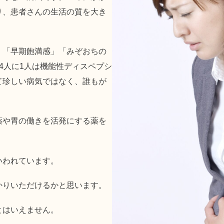
り、患者さんの生活の質を大き
」「早期飽満感」「みぞおちの
4人に1人は機能性ディスペプシ
て珍しい病気ではなく、誰もが
薬や胃の働きを活発にする薬を
いわれています。
かりいただけるかと思います。
とはいえません。