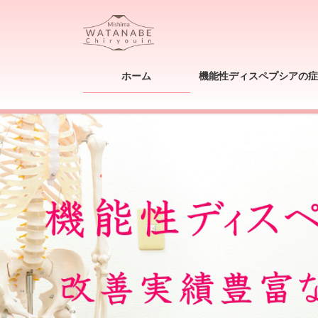
コ
ナ
ン
ビ
テ
ゲ
ン
ー
ツ
シ
ホーム
機能性ディスペプシアの症
へ
ョ
ス
ン
キ
に
ッ
移
プ
動