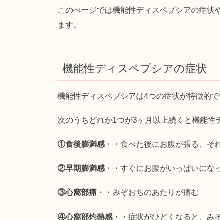
このぺージでは機能性ディスペプシアの症状
ます。
機能性ディスペプシアの症状
機能性ディスペプシアは4つの症状が特徴的で
次のうちどれか1つが3ヶ月以上続くと機能性
①食後膨満感
・・食べた後にお腹が張る、そ
②早期膨満感
・・すぐにお腹がいっぱいにな
③心窩部痛
・・みぞおちのあたりが痛む
④心窩部灼熱感
・・症状がひどくなると、み