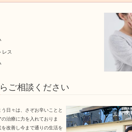
う
い
トレス
い
らご相談ください
まう日々は、さぞお辛いことと
アの治療に力を入れておりま
状を改善し今まで通りの生活を