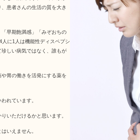
り、患者さんの生活の質を大き
」「早期飽満感」「みぞおちの
4人に1人は機能性ディスペプシ
て珍しい病気ではなく、誰もが
薬や胃の働きを活発にする薬を
いわれています。
かりいただけるかと思います。
とはいえません。