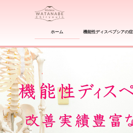
コ
ナ
ン
ビ
テ
ゲ
ン
ー
ツ
シ
ホーム
機能性ディスペプシアの症
へ
ョ
ス
ン
キ
に
ッ
移
プ
動