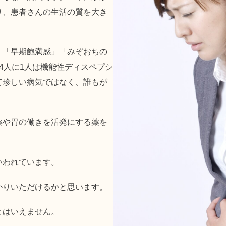
り、患者さんの生活の質を大き
」「早期飽満感」「みぞおちの
4人に1人は機能性ディスペプシ
て珍しい病気ではなく、誰もが
薬や胃の働きを活発にする薬を
いわれています。
かりいただけるかと思います。
とはいえません。