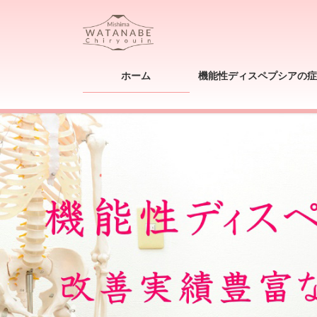
コ
ナ
ン
ビ
テ
ゲ
ン
ー
ツ
シ
ホーム
機能性ディスペプシアの症
へ
ョ
ス
ン
キ
に
ッ
移
プ
動