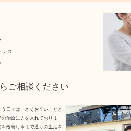
う
い
トレス
い
らご相談ください
まう日々は、さぞお辛いことと
アの治療に力を入れておりま
状を改善し今まで通りの生活を