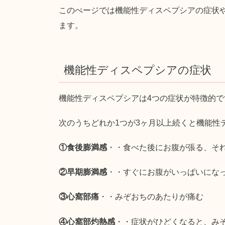
このぺージでは機能性ディスペプシアの症状
ます。
機能性ディスペプシアの症状
機能性ディスペプシアは4つの症状が特徴的で
次のうちどれか1つが3ヶ月以上続くと機能性
①食後膨満感
・・食べた後にお腹が張る、そ
②早期膨満感
・・すぐにお腹がいっぱいにな
③心窩部痛
・・みぞおちのあたりが痛む
④心窩部灼熱感
・・症状がひどくなると、み