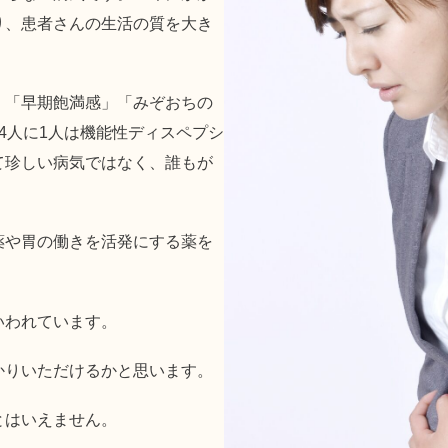
り、患者さんの生活の質を大き
」「早期飽満感」「みぞおちの
4人に1人は機能性ディスペプシ
て珍しい病気ではなく、誰もが
薬や胃の働きを活発にする薬を
いわれています。
かりいただけるかと思います。
とはいえません。