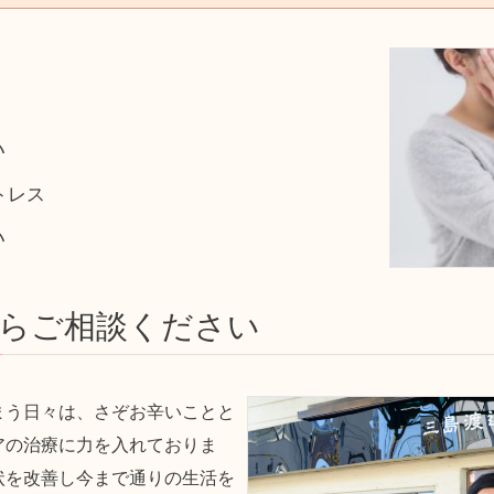
う
い
トレス
い
らご相談ください
まう日々は、さぞお辛いことと
アの治療に力を入れておりま
状を改善し今まで通りの生活を