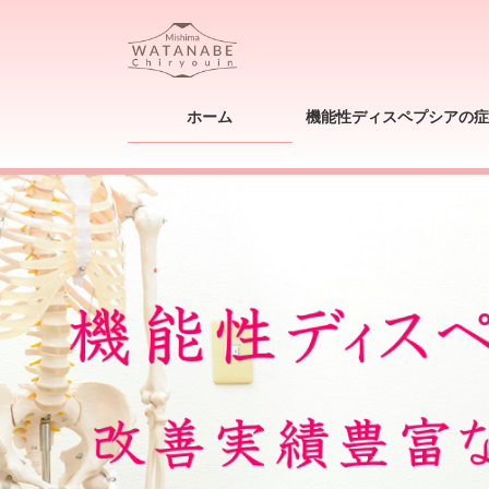
コ
ナ
ン
ビ
テ
ゲ
ン
ー
ツ
シ
ホーム
機能性ディスペプシアの症
へ
ョ
ス
ン
キ
に
ッ
移
プ
動