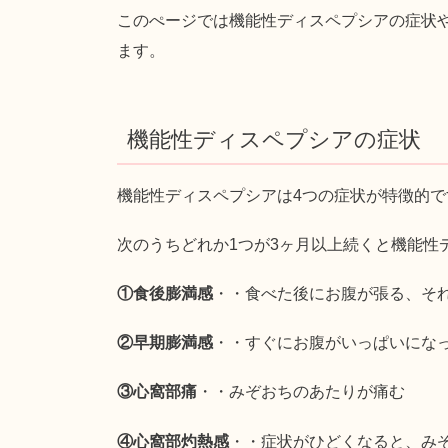
このぺージでは機能性ディスペプシアの症状
ます。
機能性ディスペプシアの症状
機能性ディスペプシアは4つの症状が特徴的で
次のうちどれか1つが3ヶ月以上続くと機能性
①食後膨満感
・・食べた後にお腹が張る、そ
②早期膨満感
・・すぐにお腹がいっぱいにな
③心窩部痛
・・みぞおちのあたりが痛む
④心窩部灼熱感
・・症状がひどくなると、み