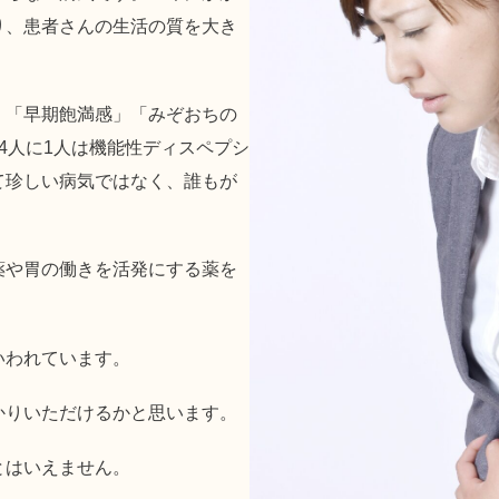
り、患者さんの生活の質を大き
」「早期飽満感」「みぞおちの
4人に1人は機能性ディスペプシ
て珍しい病気ではなく、誰もが
薬や胃の働きを活発にする薬を
いわれています。
かりいただけるかと思います。
とはいえません。