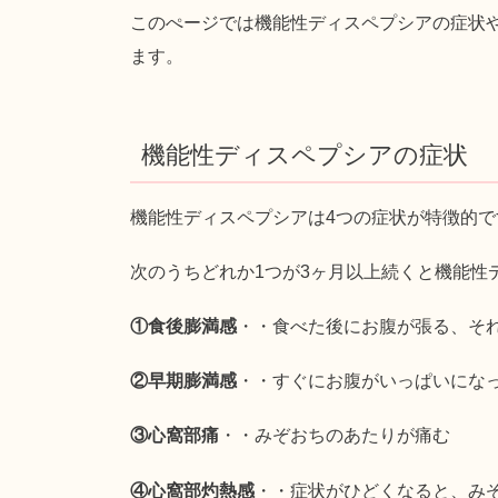
このぺージでは機能性ディスペプシアの症状
ます。
機能性ディスペプシアの症状
機能性ディスペプシアは4つの症状が特徴的で
次のうちどれか1つが3ヶ月以上続くと機能性
①食後膨満感
・・食べた後にお腹が張る、そ
②早期膨満感
・・すぐにお腹がいっぱいにな
③心窩部痛
・・みぞおちのあたりが痛む
④心窩部灼熱感
・・症状がひどくなると、み