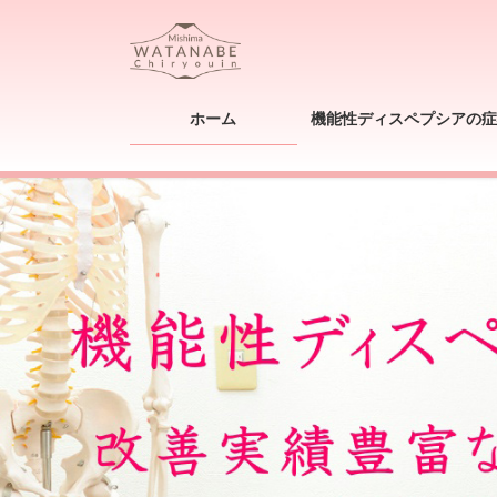
コ
ナ
ン
ビ
テ
ゲ
ン
ー
ツ
シ
ホーム
機能性ディスペプシアの症
へ
ョ
ス
ン
キ
に
ッ
移
プ
動