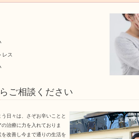
う
い
トレス
い
らご相談ください
まう日々は、さぞお辛いことと
アの治療に力を入れておりま
状を改善し今まで通りの生活を