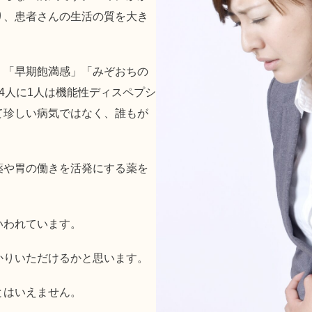
り、患者さんの生活の質を大き
」「早期飽満感」「みぞおちの
4人に1人は機能性ディスペプシ
て珍しい病気ではなく、誰もが
薬や胃の働きを活発にする薬を
いわれています。
かりいただけるかと思います。
とはいえません。