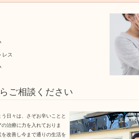
う
い
トレス
い
らご相談ください
まう日々は、さぞお辛いことと
アの治療に力を入れておりま
状を改善し今まで通りの生活を