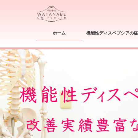
コ
ナ
ン
ビ
テ
ゲ
ン
ー
ツ
シ
ホーム
機能性ディスペプシアの症
へ
ョ
ス
ン
キ
に
ッ
移
プ
動