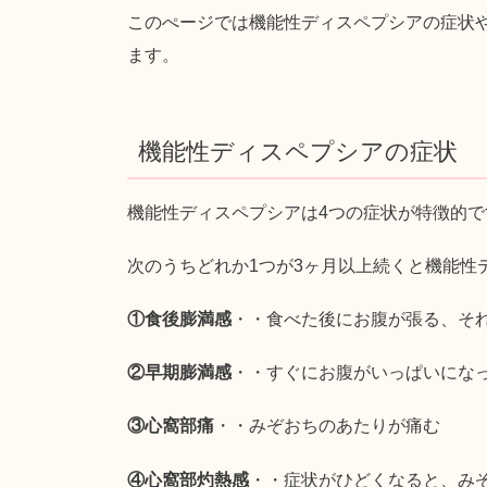
このぺージでは機能性ディスペプシアの症状
ます。
機能性ディスペプシアの症状
機能性ディスペプシアは4つの症状が特徴的で
次のうちどれか1つが3ヶ月以上続くと機能性
①食後膨満感
・・食べた後にお腹が張る、そ
②早期膨満感
・・すぐにお腹がいっぱいにな
③心窩部痛
・・みぞおちのあたりが痛む
④心窩部灼熱感
・・症状がひどくなると、み